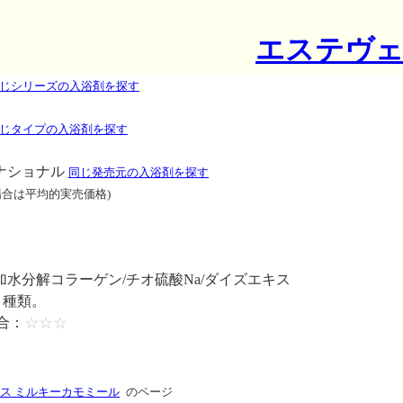
エステヴェ
じシリーズの入浴剤を探す
じタイプの入浴剤を探す
ーナショナル
同じ発売元の入浴剤を探す
場合は平均的実売価格)
ン/加水分解コラーゲン/チオ硫酸Na/ダイズエキス
５種類。
合：
☆☆☆
ス ミルキーカモミール
のページ