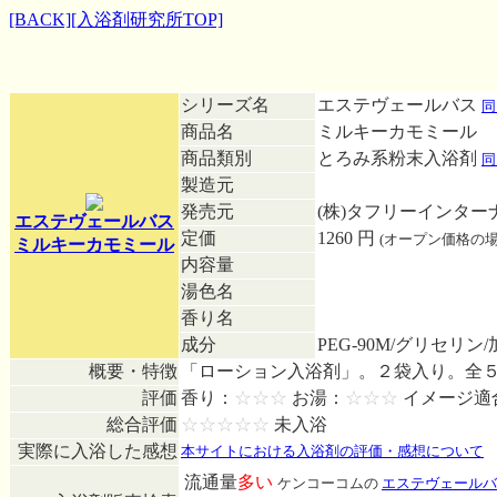
[BACK]
[入浴剤研究所TOP]
シリーズ名
エステヴェールバス
同
商品名
ミルキーカモミール
商品類別
とろみ系粉末入浴剤
同
製造元
発売元
(株)タフリーインタ
エステヴェールバス
定価
1260 円
(オープン価格の
ミルキーカモミール
内容量
湯色名
香り名
成分
PEG-90M/グリセリ
概要・特徴
「ローション入浴剤」。２袋入り。全
評価
香り：
☆☆☆
お湯：
☆☆☆
イメージ適
総合評価
☆☆☆☆☆
未入浴
実際に入浴した感想
本サイトにおける入浴剤の評価・感想について
流通量
多い
ケンコーコムの
エステヴェールバ