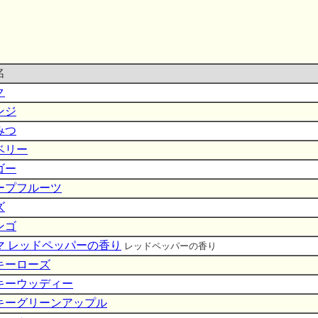
名
ク
ンジ
みつ
ベリー
ゴー
ープフルーツ
ズ
ンゴ
マ レッドペッパーの香り
レッドペッパーの香り
キーローズ
キーウッディー
キーグリーンアップル