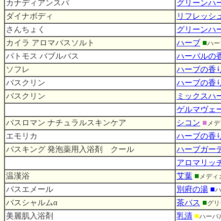
カナディアンスパ
グリーンハ
ダイナボディ
リフレッシ
さんちょく
グリーンハ
カイラ アロマバスソルト
ハーブ
■
ハー
パトモス バブルバス
ハーバルの
ソフレ
ハーブの香
バスクリン
ハーブの香
バスクリン
ミックスハ
ゲルマヴェ
バスロマン ナチュラルスキンケア
シコン
■
メデ
エモリカ
ハーブの香
バスキング 発泡薬用入浴剤 クール
ハーブガー
アロマリッ
温漢浴
艾葉
■
メディ
バスエメール
別府の湯
■
バスシャルムα
茶バス
■
グリ
美麗肌入浴剤
乳清
■
ハーバ