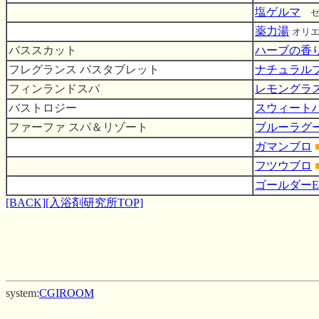
塩ゲルマ
■
薬力湯
オリ
バススカット
ハーブの香
フレグランス バスタブレット
ナチュラル
フィンランドスパ
レモングラ
バストロジー
スウィート
ファーファ スパ＆リゾート
ブルーラグ
ガマンブロ
フツウブロ
ゴールダーE
[BACK]
[入浴剤研究所TOP]
system:
CGIROOM