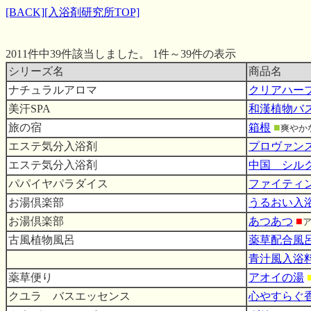
[BACK]
[入浴剤研究所TOP]
2011件中39件該当しました。 1件～39件の表示
シリーズ名
商品名
ナチュラルアロマ
クリアハー
美汗SPA
和漢植物バ
旅の宿
箱根
■
爽やか
エステ気分入浴剤
プロヴァン
エステ気分入浴剤
中国 シル
パパイヤパラダイス
ファイティ
お湯倶楽部
うるおい入
お湯倶楽部
あつあつ
■
古風植物風呂
薬草配合風
青汁風入浴
薬草便り
アオイの湯
クユラ バスエッセンス
心やすらぐ