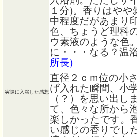
入浴剤。ただしサ
１分)。香りはや
中程度だがあまり
色、ちょうど理科
ウ素液のような色
に・・・なる？温
所長)
直径２ｃｍ位の小
げ入れた瞬間、小
実際に入浴した感想
（？）を思い出し
て、色々な所から
楽しかったです。
い感じの香りでし