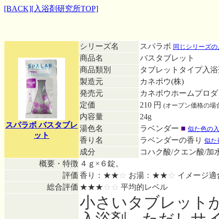
[BACK]
[入浴剤研究所TOP]
シリーズ名
スパラボ
同じシリーズの
商品名
バスタブレット
商品類別
タブレットタイプ入
製造元
カネボウ(株)
発売元
カネボウホームプロダ
定価
210 円
(オープン価格の場
内容量
24g
スパラボ バスタブレ
湯色名
ラベンダー
■
似た色の
ット
香り名
ラベンダーの香り
似た
成分
コハク酸/クエン酸/
概要・特徴
４ｇ×６錠。
評価
香り：★★
☆
お湯：★★
☆
イメージ適
総合評価
★★★
☆☆
平均的レベル
小さいタブレット