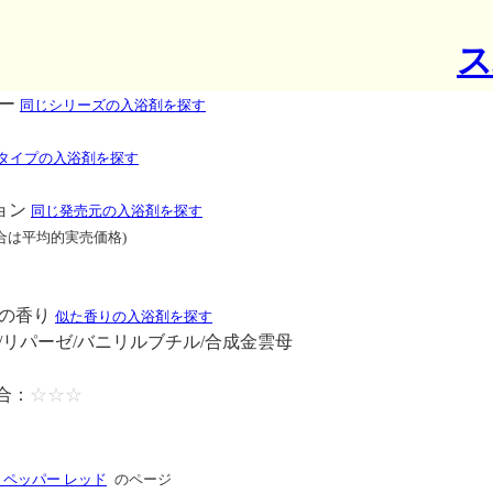
ス
パー
同じシリーズの入浴剤を探す
タイプの入浴剤を探す
ョン
同じ発売元の入浴剤を探す
合は平均的実売価格)
ンの香り
似た香りの入浴剤を探す
/リパーゼ/バニリルブチル/合成金雲母
合：
☆☆☆
ペッパー レッド
のページ