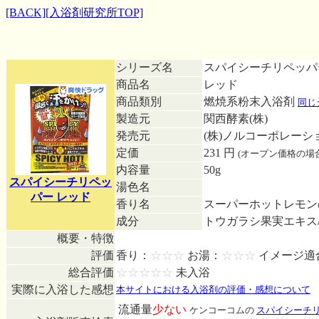
[BACK]
[入浴剤研究所TOP]
シリーズ名
スパイシーチリペッ
商品名
レッド
商品類別
燃焼系粉末入浴剤
同じ
製造元
関西酵素(株)
発売元
(株)ノルコーポレーシ
定価
231 円
(オープン価格の場
内容量
50g
スパイシーチリペッ
湯色名
パー レッド
香り名
スーパーホットレモ
成分
トウガラシ果実エキス
概要・特徴
評価
香り：
☆☆☆
お湯：
☆☆☆
イメージ適
総合評価
☆☆☆☆☆
未入浴
実際に入浴した感想
本サイトにおける入浴剤の評価・感想について
流通量
少ない
ケンコーコムの
スパイシーチリ