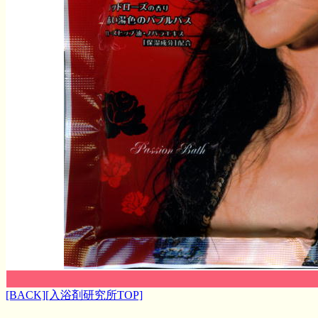
[BACK]
[入浴剤研究所TOP]