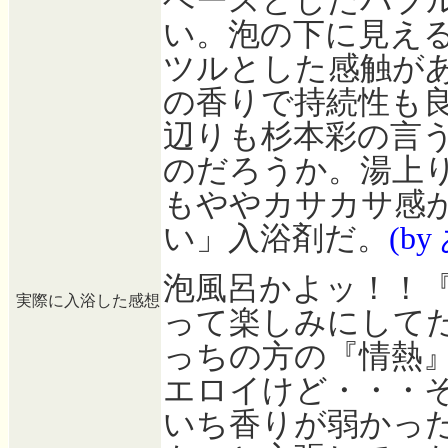
ベースとしたバブ
い。泡の下に見え
ツルとした感触が
の香りで持続性も
辺りも杉本彩の言
のだろうか。湯上
もややカサカサ感
い」入浴剤だ。
(b
泡風呂かよッ！！
実際に入浴した感想
って楽しみにして
っちの方の『情熱
エロイけど・・・
いち香りが弱かっ