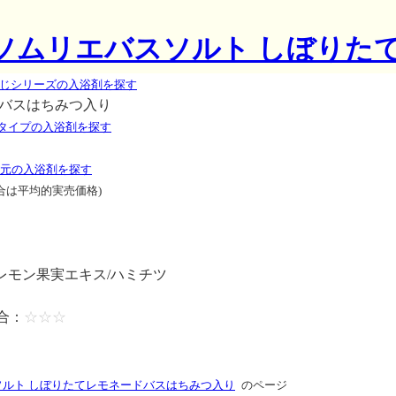
ソムリエバスソルト しぼりた
じシリーズの入浴剤を探す
バスはちみつ入り
タイプの入浴剤を探す
元の入浴剤を探す
合は平均的実売価格)
/レモン果実エキス/ハミチツ
合：
☆☆☆
ソルト しぼりたてレモネードバスはちみつ入り
のページ