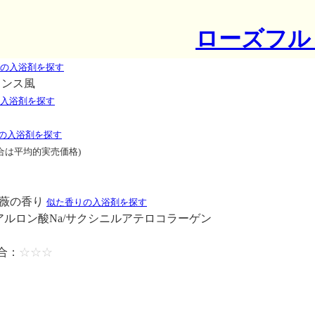
ローズフル
の入浴剤を探す
ランス風
入浴剤を探す
の入浴剤を探す
合は平均的実売価格)
薔薇の香り
似た香りの入浴剤を探す
アルロン酸Na/サクシニルアテロコラーゲン
合：
☆☆☆