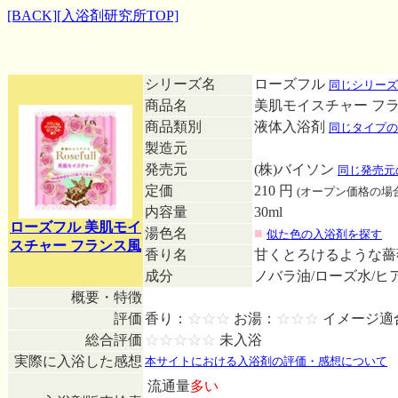
[BACK]
[入浴剤研究所TOP]
シリーズ名
ローズフル
同じシリーズ
商品名
美肌モイスチャー フ
商品類別
液体入浴剤
同じタイプの
製造元
発売元
(株)バイソン
同じ発売元
定価
210 円
(オープン価格の場
内容量
30ml
ローズフル 美肌モイ
湯色名
■
似た色の入浴剤を探す
スチャー フランス風
香り名
甘くとろけるような
成分
ノバラ油/ローズ水/ヒ
概要・特徴
評価
香り：
☆☆☆
お湯：
☆☆☆
イメージ適
総合評価
☆☆☆☆☆
未入浴
実際に入浴した感想
本サイトにおける入浴剤の評価・感想について
流通量
多い