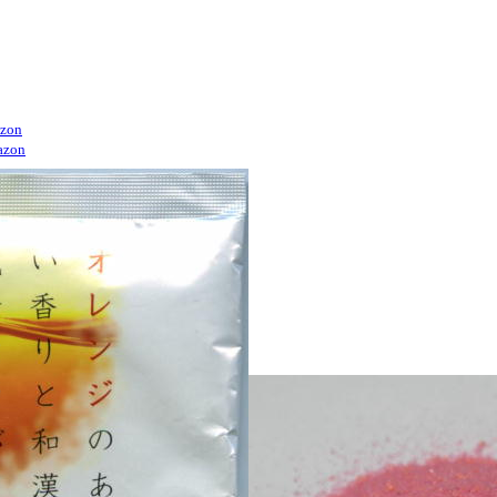
zon
azon