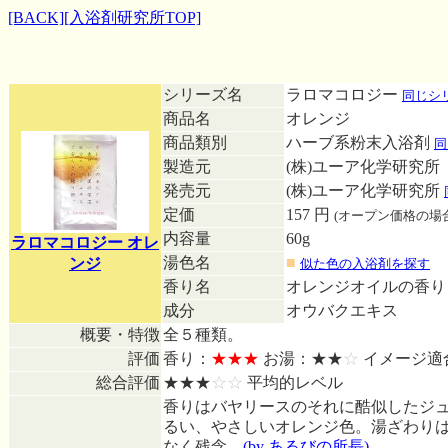
[BACK]
[入浴剤研究所TOP]
シリーズ名
ラロマコロジー
同じシ
商品名
オレンジ
商品類別
ハーブ系粉末入浴剤
同
製造元
(株)ユーア化学研究所
発売元
(株)ユーア化学研究所
定価
157 円
(オープン価格の場
内容量
60g
ラロマコロジー オレ
湯色名
■
ンジ
似た色の入浴剤を探す
香り名
オレンジオイルの香
成分
オウバクエキス
概要・特徴
全５種類。
評価
香り：
★★★
お湯：★★
☆
イメージ適
総合評価
★★★
☆☆
平均的レベル
香りはバヤリースのそれに酷似したジ
るい、やさしいオレンジ色。湯ざわり
なく残念。
(by あるびの所長)