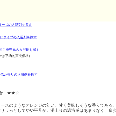
リーズの入浴剤を探す
じタイプの入浴剤を探す
同じ発売元の入浴剤を探す
合は平均的実売価格)
り
似た香りの入浴剤を探す
合：★★
☆
ュースのようなオレンジの匂い。甘く美味しそうな香りである
はサラっとしてやや平凡か。湯上りの温浴感はあまりなく、多