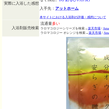
実際に入浴した感想
入手先：
アットホーム
本サイトにおける入浴剤の評価・感想について
流通量
多い
入浴剤販売検索
ラロマコロジーシリーズを検索→
楽天市場
/
Ama
ラロマコロジー オレンジを検索→
楽天市場
/
Am