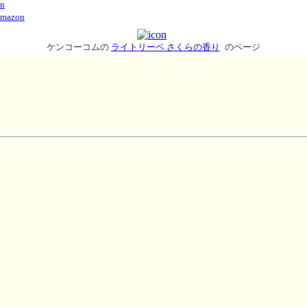
n
mazon
ケンコーコムの
ライトリーベ さくらの香り
のページ