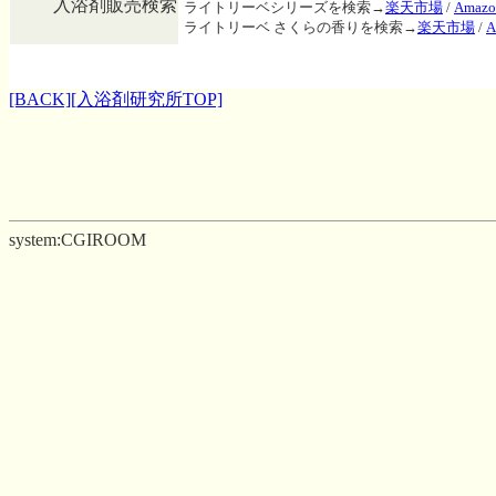
入浴剤販売検索
ライトリーベシリーズを検索→
楽天市場
/
Amazo
ライトリーベ さくらの香りを検索→
楽天市場
/
A
[BACK]
[入浴剤研究所TOP]
system:CGIROOM