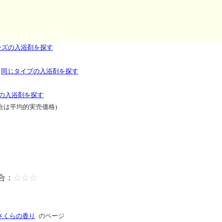
ーズの入浴剤を探す
剤
同じタイプの入浴剤を探す
の入浴剤を探す
合は平均的実売価格)
合：
☆☆☆
さくらの香り
のページ