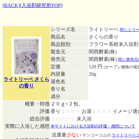
[BACK]
[入浴剤研究所TOP]
シリーズ名
ライトリーベ
同じシリ
商品名
さくらの香り
商品類別
フラワー系粉末入浴
製造元
関西酵素(株)
発売元
関西酵素(株)
同じ発売元
定価
120 円
(オープン価格の場
内容量
20g
ライトリーベ さくら
湯色名
の香り
香り名
成分
概要・特徴
２０ｇ×２包。
評価
香り：
☆☆☆
お湯：
☆☆☆
イメージ適
総合評価
☆☆☆☆☆
未入浴
実際に入浴した感想
本サイトにおける入浴剤の評価・感想について
流通量
少ない
ケンコーコムの
ライトリーベ 