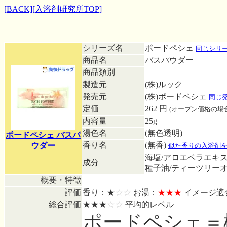
[BACK]
[入浴剤研究所TOP]
シリーズ名
ポードペシェ
同じシリ
商品名
バスパウダー
商品類別
製造元
(株)ルック
発売元
(株)ポードペシェ
同じ
定価
262 円
(オープン価格の場
内容量
25g
湯色名
(無色透明)
ポードペシェ バスパ
香り名
(無香)
ウダー
似た香りの入浴剤
海塩/アロエベラエキス
成分
種子油/ティーツリー
概要・特徴
評価
香り：★
☆☆
お湯：
★★★
イメージ適
総合評価
★★★
☆☆
平均的レベル
ポードペシェ＝