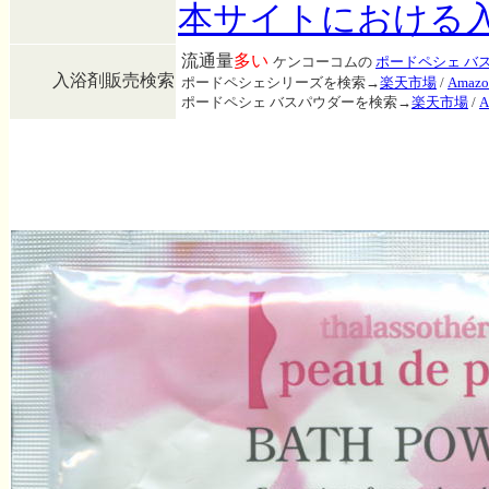
本サイトにおける
流通量
多い
ケンコーコムの
ポードペシェ バ
入浴剤販売検索
ポードペシェシリーズを検索→
楽天市場
/
Amazo
ポードペシェ バスパウダーを検索→
楽天市場
/
A