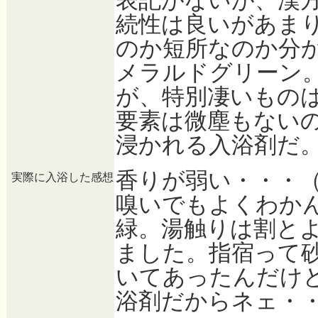
表記がないが、漢
続性は良いがあま
のか短所なのか分
メラルドグリーン
が、特別凄いもの
要素は微塵もない
浸かれる入浴剤だ
香りが弱い・・・
実際に入浴した感想
嗅いでもよくわか
緑。湯触りは割と
ました。指宿って
いてあったんだけ
浴剤だからネェ・