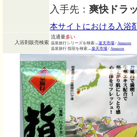
入手先：
爽快ドラ
本サイトにおける入浴
流通量
多い
入浴剤販売検索
温泉旅行シリーズを検索→
楽天市場
/
Amazon
温泉旅行 指宿を検索→
楽天市場
/
Amazon