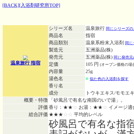
[BACK]
[入浴剤研究所TOP]
シリーズ名
温泉旅行
同じシリーズの
商品名
指宿
商品類別
温泉系粉末入浴剤
同じ
製造元
五洲薬品(株)
発売元
五洲薬品(株)
同じ発売元
温泉旅行 指宿
定価
105 円
(オープン価格の場
内容量
25g
湯色名
■
似た色の入浴剤を探す
香り名
成分
トウキエキス/モモエ
概要・特徴
「砂風呂で有名な南国のいで湯」。
評価
香り：★★
☆
お湯：★★
☆
イメージ適
総合評価
★★★
☆☆
平均的レベル
砂風呂で有名な指