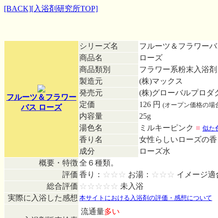
[BACK]
[入浴剤研究所TOP]
シリーズ名
フルーツ＆フラワー
商品名
ローズ
商品類別
フラワー系粉末入浴
製造元
(株)マックス
発売元
(株)グローバルプロ
フルーツ＆フラワー
定価
126 円
(オープン価格の場
バス ローズ
内容量
25g
湯色名
ミルキーピンク
■
似た
香り名
女性らしいローズの
成分
ローズ水
概要・特徴
全６種類。
評価
香り：
☆☆☆
お湯：
☆☆☆
イメージ適
総合評価
☆☆☆☆☆
未入浴
実際に入浴した感想
本サイトにおける入浴剤の評価・感想について
流通量
多い