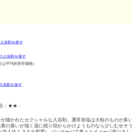
入浴剤を探す
の入浴剤を探す
合は平均的実売価格)
入浴剤を探す
合：★★
☆
ーが描かれたセクシャルな入浴剤。通常岩塩は大粒のものが多
硫黄の臭いが強く湯に残り頭からかけようものなら少しむせそ
(当人比１３０％程度)。パッケージて色々とイメージ作りを