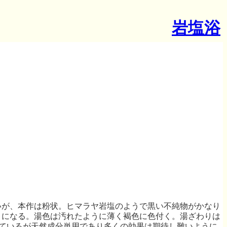
岩塩浴
いが、本作は粉状。ヒマラヤ岩塩のようで黒い不純物がかなり
うになる。湯色は汚れたように薄く褐色に色付く。湯ざわりは
しているが天然成分単用であり多くの効果は期待し難いように