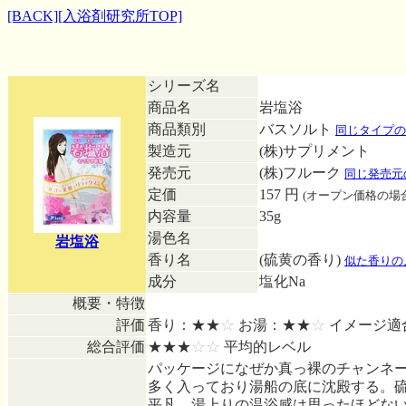
[BACK]
[入浴剤研究所TOP]
シリーズ名
商品名
岩塩浴
商品類別
バスソルト
同じタイプの
製造元
(株)サプリメント
発売元
(株)フルーク
同じ発売元
定価
157 円
(オープン価格の場
内容量
35g
湯色名
岩塩浴
香り名
(硫黄の香り)
似た香りの
成分
塩化Na
概要・特徴
評価
香り：★★
☆
お湯：★★
☆
イメージ適
総合評価
★★★
☆☆
平均的レベル
パッケージになぜか真っ裸のチャンネ
多く入っており湯船の底に沈殿する。
平凡、湯上りの温浴感は思ったほどない