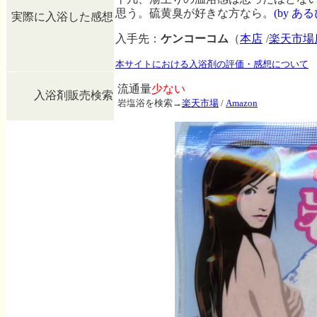
思う。硫黄臭が好きな方なら。
(by あ
実際に入浴した感想
入手先：
ケンコーコム
（
本店
/
楽天市場
本サイトにおける入浴剤の評価・感想について
流通量
少ない
入浴剤販売検索
岩塩浴を検索→
楽天市場
/
Amazon