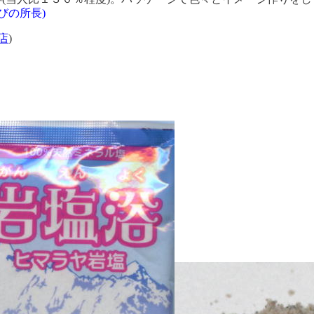
るびの所長)
店
)