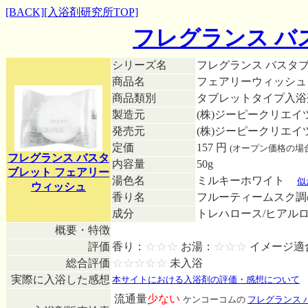
[BACK]
[入浴剤研究所TOP]
フレグランス バ
シリーズ名
フレグランス バスタ
商品名
フェアリーウィッシュ
商品類別
タブレットタイプ入
製造元
(株)ジーピークリエイ
発売元
(株)ジーピークリエイ
定価
157 円
(オープン価格の場
フレグランス バスタ
内容量
50g
ブレット フェアリー
湯色名
ミルキーホワイト
■
似
ウィッシュ
香り名
フルーティームスク
成分
トレハロース/ヒアルロ
概要・特徴
評価
香り：
☆☆☆
お湯：
☆☆☆
イメージ適
総合評価
☆☆☆☆☆
未入浴
実際に入浴した感想
本サイトにおける入浴剤の評価・感想について
流通量
少ない
ケンコーコムの
フレグランス 