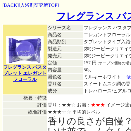
[BACK]
[入浴剤研究所TOP]
フレグランス バ
シリーズ名
フレグランス バスタ
商品名
エレガントフローラル
商品類別
タブレットタイプ入
製造元
(株)ジーピークリエイ
発売元
(株)ジーピークリエイ
定価
157 円
(オープン価格の場
フレグランス バスタ
内容量
50g
ブレット エレガント
湯色名
ミルキーホワイト
■
似
フローラル
香り名
スイートムスク調の
成分
トレハロース/ヒアルロ
概要・特徴
評価
香り：★★
☆
お湯：
★★★
イメージ適
総合評価
★★★
☆☆
平均的レベル
香りの良さが自慢