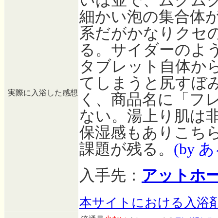
いは並で、ムクム
細かい泡の集合体
系だがかなりクセ
る。サイダーのよ
タブレット自体か
てしまうと尻すぼ
実際に入浴した感想
く、商品名に「フ
ない。湯上り肌は
保湿感もありこちらは
課題が残る。
(by
入手先：
アットホ
本サイトにおける入浴