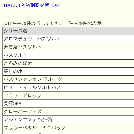
[BACK]
[入浴剤研究所TOP]
2011件中79件該当しました。 1件～79件の表示
シリーズ名
アロマデュウ バスソルト
芳香浴バスソルト
バスソルト
とろみの湯素
美しの水
バスセレクション フルーツ
ビューティフルソルトバス
フラワードロップ
美汗SPA
クローバーフィズ
アジアンエステ 快汗浴
フラワーペタル ミニパック