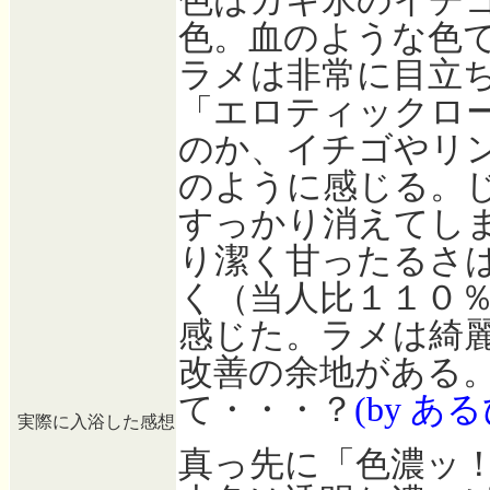
色はカキ氷のイチ
色。血のような色
ラメは非常に目立
「エロティックロ
のか、イチゴやリ
のように感じる。
すっかり消えてし
り潔く甘ったるさ
く（当人比１１０
感じた。ラメは綺
改善の余地がある
て・・・？
(by あ
実際に入浴した感想
真っ先に「色濃ッ