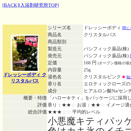
[BACK]
[入浴剤研究所TOP]
シリーズ名
ドレッシーボディ
同じ
商品名
クリスタルバス
商品類別
製造元
パシフィック薬品(株)
発売元
パシフィック薬品(株)
定価
168 円
(オープン価格の場
内容量
25g
ドレッシーボディ ク
湯色名
クリスタルピンク
■
似
リスタルバス
香り名
エロティックローズ
成分
ヒアルロン酸Na/セン
概要・特徴
「ハローキティ」をパッケージに採用
評価
香り：★★
☆
お湯：★★
☆
イメージ適
総合評価
★★★
☆☆
平均的レベル
小悪魔キティパッケ