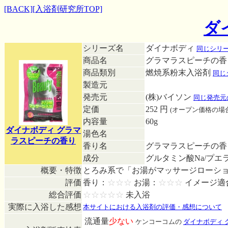
[BACK]
[入浴剤研究所TOP]
ダ
シリーズ名
ダイナボディ
同じシリ
商品名
グラマラスピーチの香
商品類別
燃焼系粉末入浴剤
同じ
製造元
発売元
(株)バイソン
同じ発売元
定価
252 円
(オープン価格の場
内容量
60g
ダイナボディ グラマ
湯色名
ラスピーチの香り
香り名
グラマラスピーチの
成分
グルタミン酸Na/プエ
概要・特徴
とろみ系で「お湯がマッサージローシ
評価
香り：
☆☆☆
お湯：
☆☆☆
イメージ適
総合評価
☆☆☆☆☆
未入浴
実際に入浴した感想
本サイトにおける入浴剤の評価・感想について
流通量
少ない
ケンコーコムの
ダイナボディ 