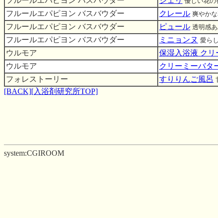
フルールエパピヨン バスバウダー
シェリ
優しい花の
フルールエパピヨン バスバウダー
クレール
爽やかな
フルールエパピヨン バスバウダー
ピュール
透明感あ
フルールエパピヨン バスバウダー
ミニョンヌ
愛ら
ウルモア
保湿入浴液 ク
ウルモア
クリーミーバタ
フォレストーリー
すりりんご風呂
[BACK]
[入浴剤研究所TOP]
system:CGIROOM