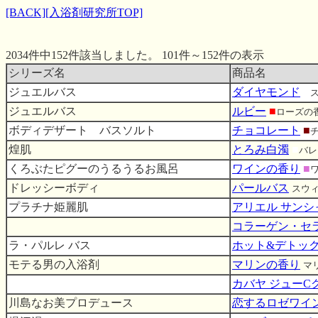
[BACK]
[入浴剤研究所TOP]
2034件中152件該当しました。 101件～152件の表示
シリーズ名
商品名
ジュエルバス
ダイヤモンド
■
ジュエルバス
ルビー
■
ローズの
ボディデザート バスソルト
チョコレート
■
煌肌
とろみ白濁
■
バレ
くろぶたピグーのうるうるお風呂
ワインの香り
■
ドレッシーボディ
パールバス
スウ
プラチナ姫麗肌
アリエル サン
コラーゲン・セ
ラ・パルレ バス
ホット&デトッ
モテる男の入浴剤
マリンの香り
マ
カバヤ ジューC
川島なお美プロデュース
恋するロゼワイ