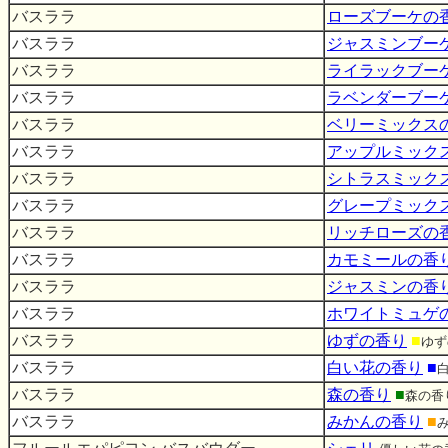
バスララ
ローズブーケの
バスララ
ジャスミンブー
バスララ
ライラックブー
バスララ
ラベンダーブー
バスララ
ベリーミックス
バスララ
アップルミック
バスララ
シトラスミック
バスララ
グレープミック
バスララ
リッチローズの
バスララ
カモミールの香
バスララ
ジャスミンの香
バスララ
ホワイトミュゲ
バスララ
ゆずの香り
■
ゆず
バスララ
白い花の香り
■
バスララ
森の香り
■
森の香
バスララ
みかんの香り
■