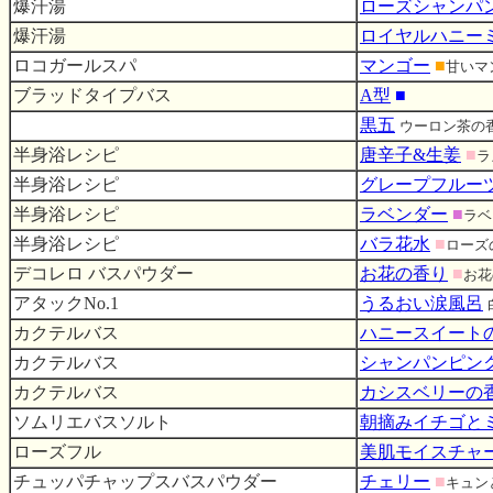
爆汗湯
ローズシャンパ
爆汗湯
ロイヤルハニー
ロコガールスパ
マンゴー
■
甘いマ
ブラッドタイプバス
A型
■
黒五
ウーロン茶の
半身浴レシピ
唐辛子&生姜
■
ラ
半身浴レシピ
グレープフルー
半身浴レシピ
ラベンダー
■
ラベ
半身浴レシピ
バラ花水
■
ローズ
デコレロ バスパウダー
お花の香り
■
お花
アタックNo.1
うるおい涙風呂
カクテルバス
ハニースイート
カクテルバス
シャンパンピン
カクテルバス
カシスベリーの
ソムリエバスソルト
朝摘みイチゴと
ローズフル
美肌モイスチャ
チュッパチャップスバスパウダー
チェリー
■
キュン