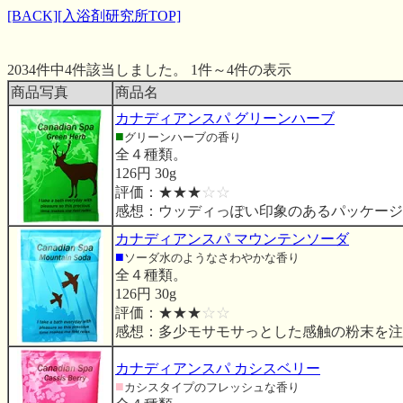
[BACK]
[入浴剤研究所TOP]
2034件中4件該当しました。 1件～4件の表示
商品写真
商品名
カナディアンスパ グリーンハーブ
■
グリーンハーブの香り
全４種類。
126円 30g
評価：★★★
☆☆
感想：ウッディっぽい印象のあるパッケージ
カナディアンスパ マウンテンソーダ
■
ソーダ水のようなさわやかな香り
全４種類。
126円 30g
評価：★★★
☆☆
感想：多少モサモサっとした感触の粉末を注
カナディアンスパ カシスベリー
■
カシスタイプのフレッシュな香り