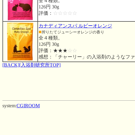
全４種類。
126円 30g
評価：
☆☆☆☆☆
カナディアンスパ ルビーオレンジ
■
搾りたてジューシーオレンジの香り
全４種類。
126円 30g
評価：★★★
☆☆
感想：「チャーリー」の入浴剤のようなファ
[BACK]
[入浴剤研究所TOP]
system:
CGIROOM