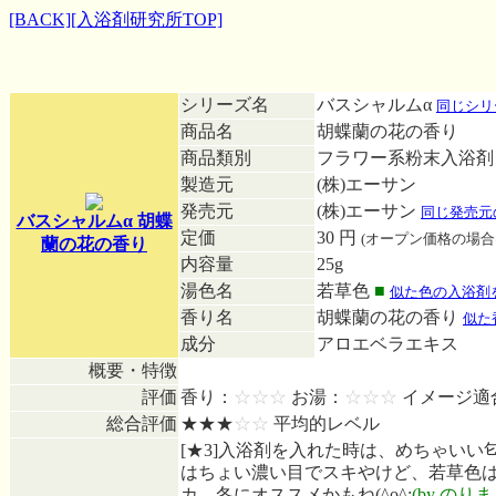
[BACK]
[入浴剤研究所TOP]
シリーズ名
バスシャルムα
同じシリ
商品名
胡蝶蘭の花の香り
商品類別
フラワー系粉末入浴
製造元
(株)エーサン
発売元
(株)エーサン
同じ発売元
バスシャルムα 胡蝶
定価
30 円
(オープン価格の場合
蘭の花の香り
内容量
25g
湯色名
若草色
■
似た色の入浴剤
香り名
胡蝶蘭の花の香り
似た
成分
アロエベラエキス
概要・特徴
評価
香り：
☆☆☆
お湯：
☆☆☆
イメージ適
総合評価
★★★
☆☆
平均的レベル
[★3]入浴剤を入れた時は、めちゃいい
はちょい濃い目でスキやけど、若草色
カ。冬にオススメかもね(^o^;
(by のりま