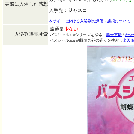
実際に入浴した感想
入手先：
ジャスコ
本サイトにおける入浴剤の評価・感想について
流通量
少ない
入浴剤販売検索
バスシャルムαシリーズを検索→
楽天市場
/
Amaz
バスシャルムα 胡蝶蘭の花の香りを検索→
楽天