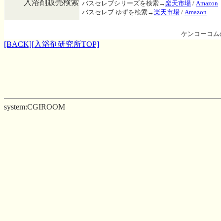
入浴剤販売検索
バスセレブシリーズを検索→
楽天市場
/
Amazon
バスセレブ ゆずを検索→
楽天市場
/
Amazon
ケンコーコム
[BACK]
[入浴剤研究所TOP]
system:CGIROOM