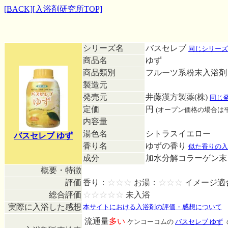
[BACK]
[入浴剤研究所TOP]
シリーズ名
バスセレブ
同じシリーズ
商品名
ゆず
商品類別
フルーツ系粉末入浴
製造元
発売元
井藤漢方製薬(株)
同じ
定価
円
(オープン価格の場合は
内容量
湯色名
シトラスイエロー
バスセレブ ゆず
香り名
ゆずの香り
似た香りの入
成分
加水分解コラーゲン末
概要・特徴
評価
香り：
☆☆☆
お湯：
☆☆☆
イメージ適
総合評価
☆☆☆☆☆
未入浴
実際に入浴した感想
本サイトにおける入浴剤の評価・感想について
流通量
多い
ケンコーコムの
バスセレブ ゆず