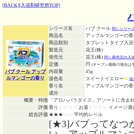
[BACK]
[入浴剤研究所TOP]
シリーズ名
バブ クール
同じシリー
商品名
アップルマンゴーの香
商品類別
タブレットタイプ入
製造元
花王(株)
発売元
花王(株)
同じ発売元の入
定価
円
(オープン価格の場合は
内容量
45g
バブ クール アップ
ルマンゴーの香り
湯色名
スイートイエロー
■
似
香り名
アップルマンゴーの
成分
概要・特徴
「アロハパラダイス」アソートに含ま
評価
香り：
☆☆☆
お湯：
☆☆☆
イメージ適
総合評価
★★★
☆☆
平均的レベル
[★3]バブってな