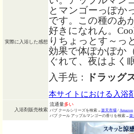
い。アップルマン
とマンゴーっぽか
です。この種のあ
好きになれん。Co
りちょっとす～っ
実際に入浴した感想
効果で体ぽかぽか
ぐれて、夜はよく
入手先：
ドラッグ
本サイトにおける入浴
流通量
多い
入浴剤販売検索
バブ クールシリーズを検索→
楽天市場
/
Amazon
バブ クール アップルマンゴーの香りを検索→
楽