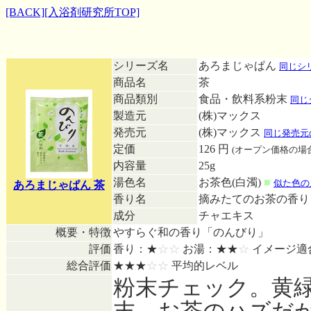
[BACK]
[入浴剤研究所TOP]
シリーズ名
あろまじゃぱん
同じシ
商品名
茶
商品類別
食品・飲料系粉末
同じ
製造元
(株)マックス
発売元
(株)マックス
同じ発売元
定価
126 円
(オープン価格の場
内容量
25g
湯色名
お茶色(白濁)
■
似た色の
あろまじゃぱん 茶
香り名
摘みたてのお茶の香
成分
チャエキス
概要・特徴
やすらぐ和の香り「のんびり」
評価
香り：★
☆☆
お湯：★★
☆
イメージ適
総合評価
★★★
☆☆
平均的レベル
粉末チェック。黄