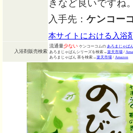
きなど良いですね
入手先：
ケンコー
本サイトにおける入浴
流通量
少ない
ケンコーコムの
あろまじゃぱん
入浴剤販売検索
あろまじゃぱんシリーズを検索→
楽天市場
/
Ama
あろまじゃぱん 茶を検索→
楽天市場
/
Amazon