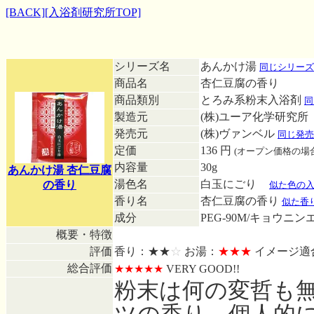
[BACK]
[入浴剤研究所TOP]
シリーズ名
あんかけ湯
同じシリーズ
商品名
杏仁豆腐の香り
商品類別
とろみ系粉末入浴剤
同
製造元
(株)ユーア化学研究所
発売元
(株)ヴァンベル
同じ発売
定価
136 円
(オープン価格の場
内容量
30g
あんかけ湯 杏仁豆腐
湯色名
白玉にごり
■
の香り
似た色の
香り名
杏仁豆腐の香り
似た香
成分
PEG-90M/キョウニ
概要・特徴
評価
香り：★★
☆
お湯：
★★★
イメージ適
総合評価
★★★★★
VERY GOOD!!
粉末は何の変哲も