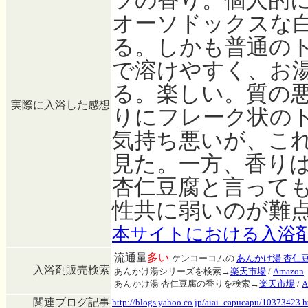
ツの香り。個人的に
オーソドックスな
る。しかも普通の
で溶けやすく、お
る。楽しい。質の
実際に入浴した感想
りにフレーク状の
気持ち悪いが、こ
見た。一方、香り
杏仁豆腐と言って
性共に弱いのが難
本サイトにおける入浴
流通量
多い
ケンコーコムの
あんかけ湯 杏仁
入浴剤販売検索
あんかけ湯シリーズを検索→
楽天市場
/
Amazon
あんかけ湯 杏仁豆腐の香りを検索→
楽天市場
/
A
関連ブログ記事
http://blogs.yahoo.co.jp/aiai_capucapu/10373423.h