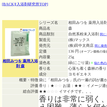
[BACK]
[入浴剤研究所TOP]
シリーズ名
相田みつを 薬用入浴
商品名
森
商品類別
自然系粉末入浴剤
同じ
製造元
(株)マックス
発売元
(株)田中太商店
同じ発売
定価
136 円
(オープン価格の場
内容量
25g
相田みつを 薬用入浴
湯色名
緑(にごり湯)
■
似た色の
剤 森
香り名
心落ち着く森林の香
成分
ヨモギエキス
概要・特徴
袋に「相田みつを」氏の一遍の詞が書
評価
香り：★
☆☆
お湯：★★
☆
イメージ適
総合評価
★★
☆☆☆
イマイチです。。。
香りは非常に弱く