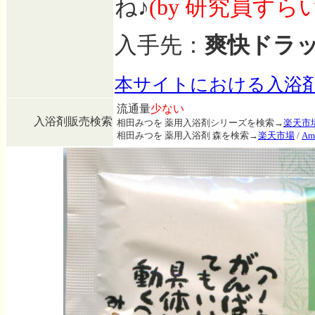
ね♪
(by 研究員すらい
入手先：
爽快ドラ
本サイトにおける入浴
流通量
少ない
入浴剤販売検索
相田みつを 薬用入浴剤シリーズを検索→
楽天市
相田みつを 薬用入浴剤 森を検索→
楽天市場
/
Am