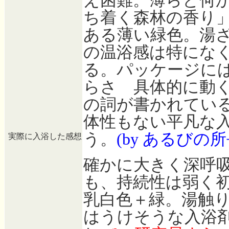
え困難。薄らと何
ち着く森林の香り
ある薄い緑色。湯
の温浴感は特にな
る。パッケージに
らさ 具体的に動
の詞が書かれてい
体性もない平凡な
う。
(by あるびの所
実際に入浴した感想
確かに大きく深呼
も、持続性は弱く
乳白色＋緑。湯触り
はうけそうな入浴